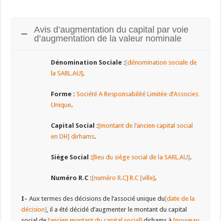
Avis d’augmentation du capital par voie
d’augmentation de la valeur nominale
Dénomination Sociale :
[dénomination sociale de
la SARL.AU]
.
Forme :
Société A Responsabilité Limitée d’Associes
Unique
.
Capital Social :
[montant de l’ancien capital social
en DH] dirhams
.
Siège Social :
[lieu du siège social de la SARL.AU]
.
Numéro R.C :
[numéro R.C] R.C [ville]
.
I
– Aux termes des décisions de l’associé unique du
[date de la
décision]
, il a été décidé d’augmenter le montant du capital
social de
[ancien montant du capital social]
dirhams à
[nouveau