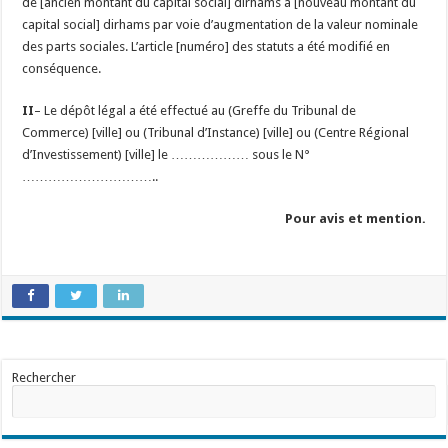
de [ancien montant du capital social] dirhams à [nouveau montant du
capital social] dirhams par voie d’augmentation de la valeur nominale
des parts sociales. L’article [numéro] des statuts a été modifié en
conséquence.
II
– Le dépôt légal a été effectué au (Greffe du Tribunal de
Commerce) [ville] ou (Tribunal d’Instance) [ville] ou (Centre Régional
d’Investissement) [ville] le ……………… sous le N°
…………………………..
Pour avis et mention.
Rechercher