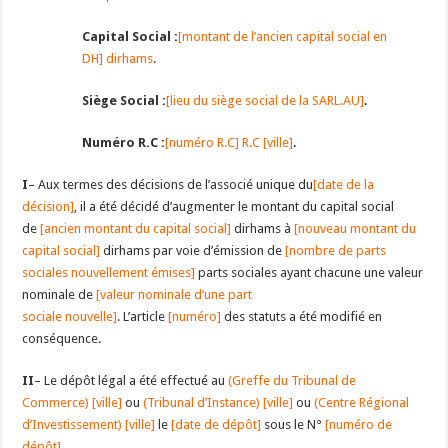
Capital Social :
[montant de l’ancien capital social en
DH] dirhams
.
Siège Social :
[lieu du siège social de la SARL.AU]
.
Numéro R.C :
[numéro R.C] R.C [ville]
.
I
– Aux termes des décisions de l’associé unique du
[date de la
décision]
, il a été décidé d’augmenter le montant du capital social
de
[ancien montant du capital social]
dirhams à
[nouveau montant du
capital social]
dirhams par voie d’émission de
[nombre de parts
sociales nouvellement émises]
parts sociales ayant chacune une valeur
nominale de
[valeur nominale d’une part
sociale nouvelle]
. L’article
[numéro]
des statuts a été modifié en
conséquence.
II
– Le dépôt légal a été effectué au
(Greffe du Tribunal de
Commerce) [ville]
ou
(Tribunal d’Instance) [ville]
ou
(Centre Régional
d’Investissement) [ville]
le
[date de dépôt]
sous le N°
[numéro de
dépôt]
.