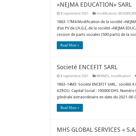
«NEJMA EDUCATION» SARL
8 septembre 2021
modification
,
MODIFICAT
1863-17M4 Modification de la société «NE
d’un PV de L’A.G.E, de la société «NEJMA EDU
cession de parts sociales (500 parts) de la s
Read More »
Societé ENCEFIT SARL
8 septembre 2021
MEKNÈS
,
modification
1863-14M3 Societé ENCEFIT SARL. société A R
AZROU. Capital Social : 100000 DHS. Numéro R
générale extraordinaire en date du 2021-06-09,
Read More »
MHS GLOBAL SERVICES « S.A.