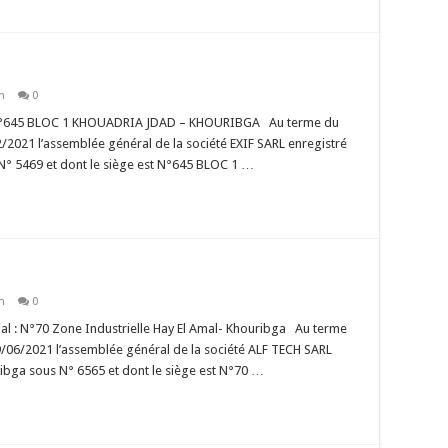
n
0
: N°645 BLOC 1 KHOUADRIA JDAD – KHOURIBGA Au terme du
/2021 l’assemblée général de la société EXIF SARL enregistré
° 5469 et dont le siège est N°645 BLOC 1 …
n
0
l : N°70 Zone Industrielle Hay El Amal- Khouribga Au terme
9/06/2021 l’assemblée général de la société ALF TECH SARL
ibga sous N° 6565 et dont le siège est N°70 …