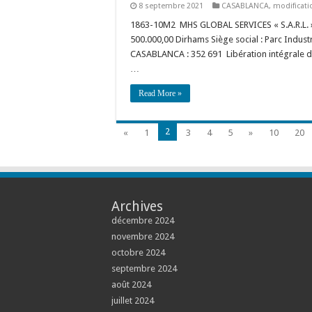
8 septembre 2021
CASABLANCA
,
modificati
1863-10M2 MHS GLOBAL SERVICES « S.A.R.L. » S
500.000,00 Dirhams Siège social : Parc Industr
CASABLANCA : 352 691 Libération intégrale du
…
Read More »
2
«
1
3
4
5
»
10
20
Archives
décembre 2024
novembre 2024
octobre 2024
septembre 2024
août 2024
juillet 2024