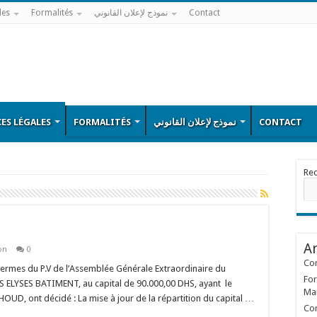
les
Formalités
نموذج لإعلان القانوني
Contact
ES LÉGALES
FORMALITÉS
نموذج لإعلان القانوني
CONTACT
Re
Ar
on
0
Con
es du P.V de l’Assemblée Générale Extraordinaire du
For
S ELYSES BATIMENT, au capital de 90.000,00 DHS, ayant le
Ma
D, ont décidé : La mise à jour de la répartition du capital …
Con