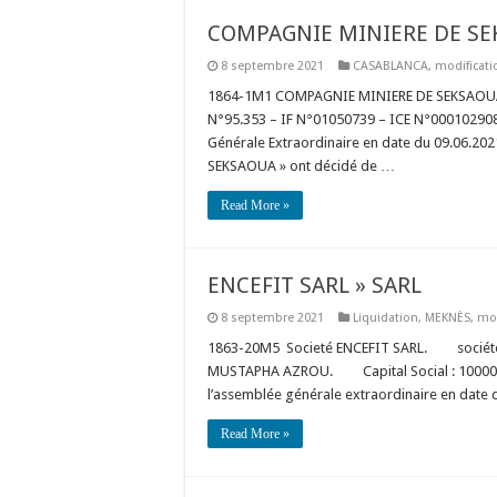
COMPAGNIE MINIERE DE S
8 septembre 2021
CASABLANCA
,
modificati
1864-1M1 COMPAGNIE MINIERE DE SEKSAOUA So
N°95.353 – IF N°01050739 – ICE N°00010290
Générale Extraordinaire en date du 09.06.202
SEKSAOUA » ont décidé de …
Read More »
ENCEFIT SARL » SARL
8 septembre 2021
Liquidation
,
MEKNÈS
,
mod
1863-20M5 Societé ENCEFIT SARL. société 
MUSTAPHA AZROU. Capital Social : 100000
l’assemblée générale extraordinaire en date d
Read More »