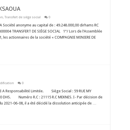
EKSAOUA
on
,
Transfert de siège social
0
ciété anonyme au capital de : 49.248.000,00 dirhams RC
800004 TRANSFERT DE SIÈGE SOCIAL 1°/ Lors de l’Assemblée
1, les actionnaires de la société « COMPAGNIE MINIERE DE
ification
0
A Responsabilité Limitée. Siège Social : 59 RUE MY
 DHS. Numéro R.C : 21115 R.C MEKNES. I- Par décision de
u 2021-06-08, il a été décidé la dissolution anticipée de …