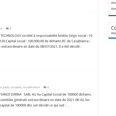
Ann
Ann
C
on
0
Auc
CHNOLOGY société à responsabilité limitée Siège social : 10
20 Capital social : 100.000,00 de dirhams RC de Casablanca :
xtraordinaire en date du 08/07/2021, Il a été décidé :
s parts sociales
,
modification
0
FIANCE DARNA SARL AU Au Capital Social de 100000 dirhams.
semblée générale extraordinaire en date du 2021-08-02, les
pital de 100000 dhs ont décidé ce qui suit : …