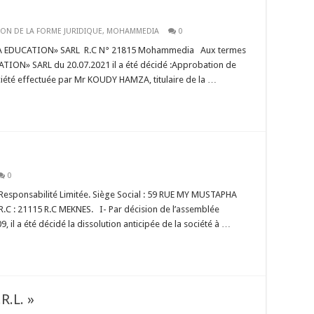
ION DE LA FORME JURIDIQUE
,
MOHAMMEDIA
0
JMA EDUCATION» SARL R.C N° 21815 Mohammedia Aux termes
CATION» SARL du 20.07.2021 il a été décidé :Approbation de
ociété effectuée par Mr KOUDY HAMZA, titulaire de la …
0
esponsabilité Limitée. Siège Social : 59 RUE MY MUSTAPHA
.C : 21115 R.C MEKNES. I- Par décision de l’assemblée
 il a été décidé la dissolution anticipée de la société à …
R.L. »