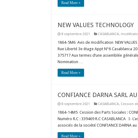
Read More »
NEW VALUES TECHNOLOGY
8 septembre 2021
CASABLANCA
,
modificati
1864-5M6 Avis de modification NEW VALUES TE
Rue Liberté 3e étage Appt N°6 Casablanca 201
375717 Aux termes d’une assemblée générale e
Nomination …
Read More »
CONFIANCE DARNA SARL AU
8 septembre 2021
CASABLANCA
,
Cession de
1864-14M5 Cession des Parts Sociales : CON
Numéro R.C : 339469 R.C CASABLANCA I- L’as
associés de la société CONFIANCE DARNA au ca
Read More »