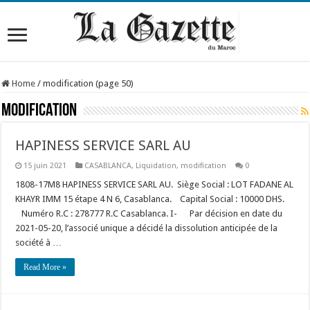
Home
/
modification (page 50)
modification
HAPINESS SERVICE SARL AU
15 juin 2021
CASABLANCA
,
Liquidation
,
modification
0
1808-17M8 HAPINESS SERVICE SARL AU. Siège Social : LOT FADANE AL
KHAYR IMM 15 étape 4 N 6, Casablanca. Capital Social : 10000 DHS.
Numéro R.C : 278777 R.C Casablanca. I- Par décision en date du
2021-05-20, l’associé unique a décidé la dissolution anticipée de la
société à …
Read More »