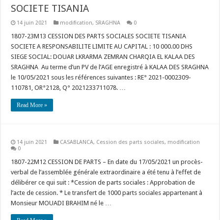
SOCIETE TISANIA
14 juin 2021
modification
,
SRAGHNA
0
1807-23M13 CESSION DES PARTS SOCIALES SOCIETE TISANIA
SOCIETE A RESPONSABILITE LIMITE AU CAPITAL : 10 000.00 DHS
SIEGE SOCIAL: DOUAR LKRARMA ZEMRAN CHARQIA EL KALAA DES
SRAGHNA Au terme d’un PV de l’AGE enregistré à KALAA DES SRAGHNA
le 10/05/2021 sous les références suivantes : RE° 2021-0002309-
110781, OR°2128, Q° 2021233711078. …
Read More »
14 juin 2021
CASABLANCA
,
Cession des parts sociales
,
modification
0
1807-22M12 CESSION DE PARTS – En date du 17/05/2021 un procès-
verbal de l’assemblée générale extraordinaire a été tenu à l’effet de
délibérer ce qui suit : *Cession de parts sociales : Approbation de
l’acte de cession. * Le transfert de 1000 parts sociales appartenant à
Monsieur MOUADI BRAHIM né le …