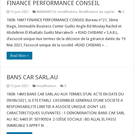
FINANCE PERFORMANCE CONSEIL
15 juin 2021
MARRAKECH
,
modification
,
Modification du capital
0
1808-16M7 FINANCE PERFORMANCE CONSEIL Bureau n°21, 3ème
Etage, Immeuble Business Center Guéliz Angle Bd Moulay Rachid et
Abdelkrim El Khattabi Guéliz Marrakech « RIAD CHIBANI » S.A.R.L.
d’associé unique Aux termes de la décision de la gérance datée du 19
Mai 2021, l’associé unique de la société «RIAD CHIBANI » …
Read More »
BANS CAR SARL.AU
15 juin 2021
modification
0
1808-14M5 BANS CAR SARL.AU AUX TERMES D’UN ACTE EN DATE DU
09/06/2021, IL ETE ETABLI L’ASSEMBLEE GENERALE D’UNE SOCIETE A
RESPONSABILITE LIMITEE A ASSOCIE UNIQUE .DONT LES
CARACTERSTIQUES SUIVANTES : 1-DENOMINATION: BANS CAR SARL
AU RC: 6465 IF: 50190924 2-SIÈGE SOCIALE : BD ALLAL EL FASSI
IMMEUBLE 5 APPRT N …