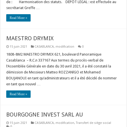
de : Harmonisation des statuts. DÉPÔT LÉGAL : est effectuée au
secrétariat Greffe …
Read More »
MAESTRO DRYMIX
15 juin 2021
CASABLANCA
,
modification
0
1808-8M2 MAESTRO DRYMIX 621, boulevard Panoramique
Casablanca – R.C.n 337167 Aux termes du procès-verbal de
l’Assemblée Générale en date du 30 avril 2021, il a été constaté la
démission de Messieurs Matteo ROZZANlGO et Mohamed
BOUJANOUI en tant qu’administrateurs et il a été décidé de nommer
en tant que nouvel …
Read More »
BOURGOGNE INVEST SARL AU
15 juin 2021
CASABLANCA
,
modification
,
Transfert de siège social
0