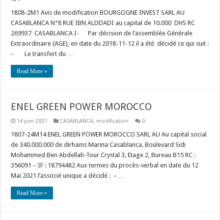
1808-2M1 Avis de modification BOURGOGNE INVEST SARL AU
CASABLANCA N°8 RUE IBN ALDDADI au capital de 10.000 DHS RC
269937 CASABLANCA I- Par décision de l’assemblée Générale
Extraordinaire (AGE), en date du 2018-11-12 il a été décidé ce qui suit :
– Le transfert du …
Read More »
ENEL GREEN POWER MOROCCO
14 juin 2021
CASABLANCA
,
modification
0
1807-24M14 ENEL GREEN POWER MOROCCO SARL AU Au capital social
de 340.000.000 de dirhams Marina Casablanca, Boulevard Sidi
Mohammed Ben Abdellah-Tour Crystal 3, Etage 2, Bureau B15 RC :
356091 – IF : 18794482 Aux termes du procès-verbal en date du 12
Mai 2021 l’associé unique a décidé : – …
Read More »