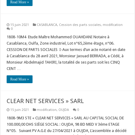
Read More »
15 juin 2021
CASABLANCA
,
Cession des parts sociales
,
modification
0
1808-10M4 Etude Maître Mohammed OUAHDANI Notaire à
Casablanca, Oulfa, Zone industriel, Lot n°65,2ème étage, n°06.
CESSION DE PARTS SOCIALES I-Aux termes d’un acte notarié en date
à Casablanca du 28 avril 2021, Monsieur Jaouad BERRADA, a Cédé, à
Monsieur Abdelmajid TAHIRI, la totalité de ses parts soit les CINQ
CENT …
Read More »
CLEAR NET SERVICES » SARL
15 juin 2021
modification
,
OUJDA
0
1808-9M3 STE « CLEAR NET SERVICES » SARL AU CAPITAL SOCIAL DE
100.000,00 DHS SIÈGE SOCIAL : OUJDA, 98 BD MED V 3éme ETAGE
N°05. Suivant PV A.G.E du 27/04/2021 à OUJDA, L’assemblée a décidé