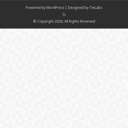
Powered by
WordPress
| Designed by
TieLabs
© Copyright 2026, All Rights Reserved