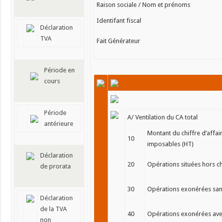
Raison sociale / Nom et prénoms
Identifant fiscal
Déclaration
TVA
Fait Générateur
Période en
cours
Période
A/ Ventilation du CA total
antérieure
Montant du chiffre d’affair
10
imposables (HT)
Déclaration
20
Opérations situées hors c
de prorata
30
Opérations exonérées sans
Déclaration
de la TVA
40
Opérations exonérées avec
non