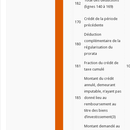
Total des déductions
182
(lignes 140 à 169)
Crédit de la période
170
précédente
Déduction
complémentaire de la
180
régularisation du
prorata
Fraction du crédit de
181
1
taxe cumulé
Montant du crédit
annulé, demeurant
imputable, n’ayant pas
185
donné lieu au
remboursement au
titre des biens
d’investissement(3)
Montant demandé au