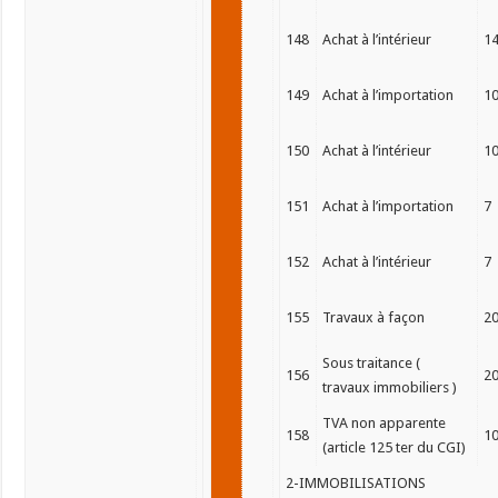
148
Achat à l’intérieur
1
149
Achat à l’importation
1
150
Achat à l’intérieur
1
151
Achat à l’importation
7
152
Achat à l’intérieur
7
155
Travaux à façon
2
Sous traitance (
156
2
travaux immobiliers )
TVA non apparente
158
1
(article 125 ter du CGI)
2-IMMOBILISATIONS