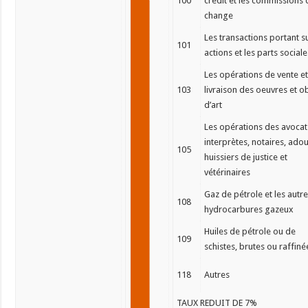
100
crédit et les commissions 
change
Les transactions portant su
101
actions et les parts sociale
Les opérations de vente e
103
livraison des oeuvres et o
d’art
Les opérations des avocat
interprètes, notaires, adou
105
huissiers de justice et
vétérinaires
Gaz de pétrole et les autr
108
hydrocarbures gazeux
Huiles de pétrole ou de
109
schistes, brutes ou raffiné
118
Autres
TAUX REDUIT DE 7%