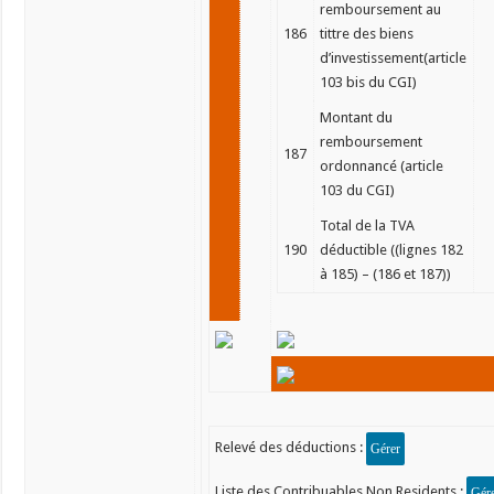
remboursement au
186
tittre des biens
d’investissement(article
103 bis du CGI)
Montant du
remboursement
187
ordonnancé (article
103 du CGI)
Total de la TVA
190
déductible ((lignes 182
à 185) – (186 et 187))
Relevé des déductions :
Liste des Contribuables Non Residents :