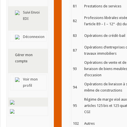
81
Prestations de services
Suivi Envoi
Professions libérales visé
EDI
82
l’article 89 – I – 12° -(b) d
83
Opérations de crédit-bail
Déconnexion
Opérations d’entreprises 
87
travaux immobiliers
Gérer mon
compte
Opérations de vente et de
93
livraison de biens meuble
d’occasion
Voir mon
Opérations de livraison à 
profil
94
même de constructions
Régime de marge visé aux
95
articles 125 bis et 125 qua
CGI
102
Autres