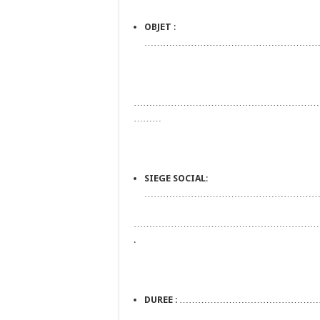
OBJET
:
………………………………………………
……………………………………………………
………
SIEGE SOCIAL
:
………………………………………………
……………………………………………………
.
DUREE
: ………………………………………