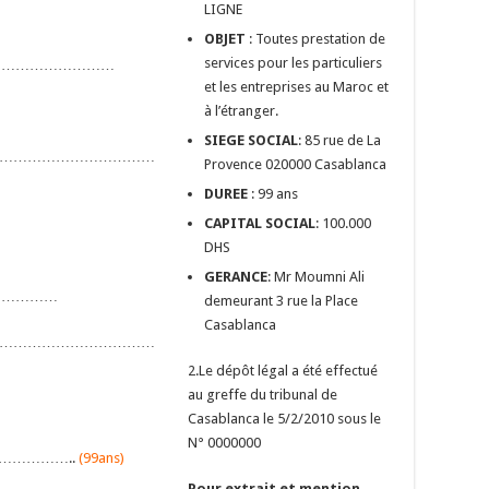
LIGNE
OBJET
: Toutes prestation de
services pour les particuliers
………………………
et les entreprises au Maroc et
à l’étranger.
SIEGE SOCIAL
: 85 rue de La
……………………………
Provence 020000 Casablanca
DUREE
: 99 ans
CAPITAL SOCIAL
: 100.000
DHS
GERANCE
: Mr Moumni Ali
……………
demeurant 3 rue la Place
Casablanca
……………………………
2.Le dépôt légal a été effectué
au greffe du tribunal de
Casablanca le 5/2/2010 sous le
N° 0000000
……………..
(99ans)
Pour extrait et mention