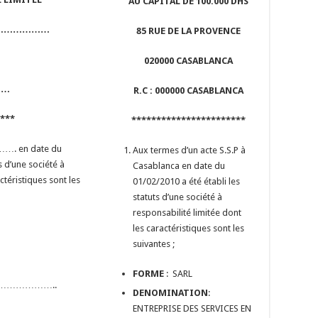
AU CAPITAL DE 100.000 DHS
……………………
85 RUE DE LA
PROVENCE
020000 CASABLANCA
……
R.C : 000000 CASABLANCA
****
***********************
…. en date du
Aux termes d’un acte S.S.P à
d’une société à
Casablanca en date du
stiques sont les
01/02/2010 a été établi les
statuts d’une société à
responsabilité limitée dont
les caractéristiques sont les
suivantes ;
FORME
: SARL
………………..
DENOMINATION
:
ENTREPRISE DES SERVICES EN