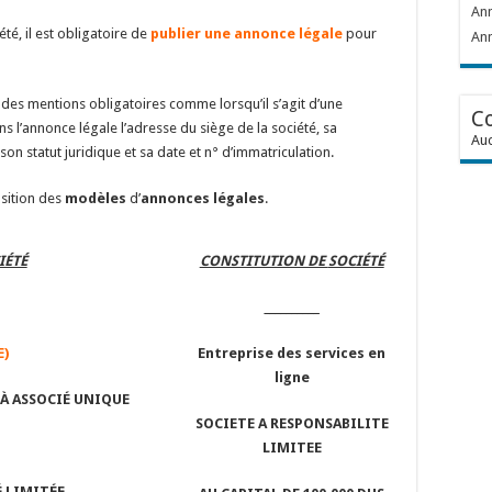
Ann
té, il est obligatoire de
publier une annonce légale
pour
Ann
 des mentions obligatoires comme lorsqu’il s’agit d’une
C
ns l’annonce légale l’adresse du siège de la société, sa
Auc
son statut juridique et sa date et n° d’immatriculation.
osition des
modèles
d’
annonces légales
.
IÉTÉ
CONSTITUTION DE
SOCIÉTÉ
__________
E)
Entreprise des services en
ligne
 À ASSOCIÉ UNIQUE
SOCIETE A RESPONSABILITE
LIMITEE
 LIMITÉE