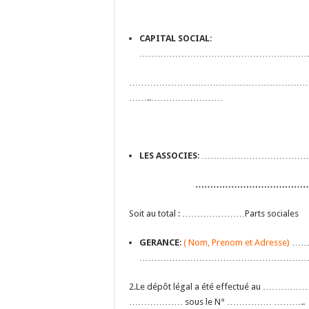
CAPITAL SOCIAL
:
…………………………………………………
……………………………………………………
……..……………………
LES ASSOCIES
: ……………………………………….
……………………………………
Soit au total : …………………Parts sociales
GERANCE
:
( Nom, Prenom et Adresse)
……
………………………………………………
2.Le dépôt légal a été effectué au ………
……………… sous le N° …………… ………..