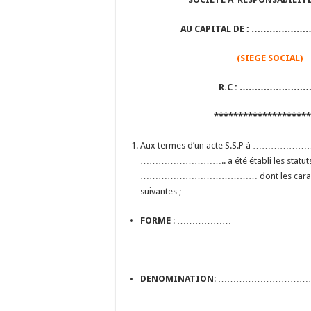
AU CAPITAL DE : …………
(SIEGE SOCIAL)
R.C : …………………
*******************
Aux termes d’un acte S.S.P à …………………
……………………….. a été établi les statuts 
………………………………… dont les caractéri
suivantes ;
FORME
: ………………
DENOMINATION
: …………………………