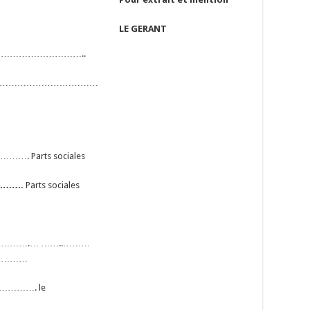
LE GERANT
………………………..
……………………………
 Parts sociales
….
Parts sociales
……….… ……..………
…………
………………. le