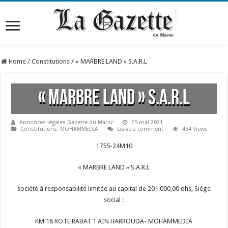
Home
/
Constitutions
/
« MARBRE LAND » S.A.R.L
« MARBRE LAND » S.A.R.L
Annonces légales Gazette du Maroc
25 mai 2021
Constitutions
,
MOHAMMEDIA
Leave a comment
454 Views
1755-24M10
« MARBRE LAND » S.A.R.L
société à responsabilité limitée au capital de 201.000,00 dhs, Siège
social :
KM 18 ROTE RABAT 1 AIN HARROUDA- MOHAMMEDIA