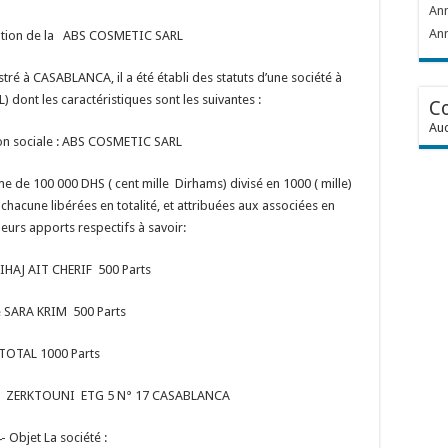
Ann
Ann
tution de la ABS COSMETIC SARL
tré à CASABLANCA, il a été établi des statuts d’une société à
L) dont les caractéristiques sont les suivantes :
C
Auc
on sociale : ABS COSMETIC SARL
mme de 100 000 DHS ( cent mille Dirhams) divisé en 1000 ( mille)
chacune libérées en totalité, et attribuées aux associées en
eurs apports respectifs à savoir:
IHAJ AIT CHERIF 500 Parts
e SARA KRIM 500 Parts
TOTAL 1000 Parts
, BD ZERKTOUNI ETG 5 N° 17 CASABLANCA
- Objet La société :