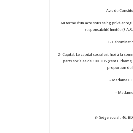
Avis de Consti
Au terme d’un acte sous seing privé enregis
responsabilité limitée (S.A.R.
1- Dénominati
2- Capital: Le capital social est fixé à la so
parts sociales de 100 DHS (cent Dirhams) 
proportion de l
– Madame BT
– Madam
3- Siège social : 46
4