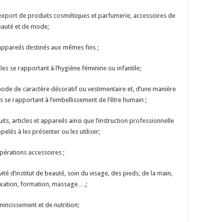
t export de produits cosmétiques et parfumerie, accessoires de
eauté et de mode;
appareils destinés aux mêmes fins ;
les se rapportant à l’hygiène féminine ou infantile;
 mode de caractère décoratif ou vestimentaire et, d’une manière
es se rapportant à l’embellissement de l’être humain ;
its, articles et appareils ainsi que l’instruction professionnelle
elés à les présenter ou les utiliser;
pérations accessoires ;
vité d’institut de beauté, soin du visage, des pieds, de la main,
axation, formation, massage….;
mincissement et de nutrition;