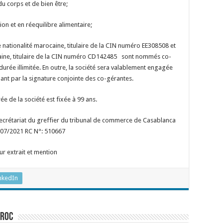
du corps et de bien être;
tion et en réequilibre alimentaire;
tionalité marocaine, titulaire de la CIN numéro EE308508 et
ne, titulaire de la CIN numéro CD142485 sont nommés co-
durée illimitée. En outre, la société sera valablement engagée
nant par la signature conjointe des co-gérantes.
ée de la société est fixée à 99 ans.
secrétariat du greffier du tribunal de commerce de Casablanca
/07/2021 RC N°: 510667
ur extrait et mention
nkedIn
aroc