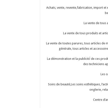
Achats, vente, revente,fabrication, import e
b
La vente de tous 
La vente de tous produits et artic
La vente de toutes parures, tous articles de
générale, tous articles et accessoir
La démonstration et la publicité́ de ces produ
des techniciens app
Les o
Soins de beauté,Les soins esthétiques, l’acti
onglerie, rel
Centre d’a