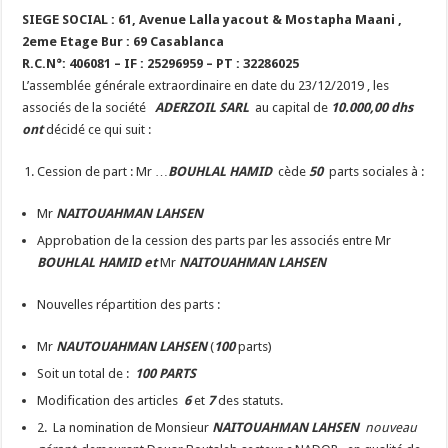
SIEGE SOCIAL : 61, Avenue Lalla yacout & Mostapha Maani ,
2eme Etage Bur : 69 Casablanca
R.C.N°: 406081 – IF : 25296959 – PT : 32286025
L’assemblée générale extraordinaire en date du 23/12/2019 , les
associés de la société
ADERZOIL SARL
au capital de
10.000,00 dhs
ont
décidé ce qui suit :
Cession de part : Mr …
BOUHLAL HAMID
cède
50
parts sociales à :
Mr
NAITOUAHMAN LAHSEN
Approbation de la cession des parts par les associés entre Mr
BOUHLAL HAMID et
Mr
NAITOUAHMAN LAHSEN
Nouvelles répartition des parts :
Mr
NAUTOUAHMAN LAHSEN
(
100
parts)
Soit un total de :
100 PARTS
Modification des articles
6
et
7
des statuts.
2. La nomination de Monsieur
NAITOUAHMAN LAHSEN
nouveau