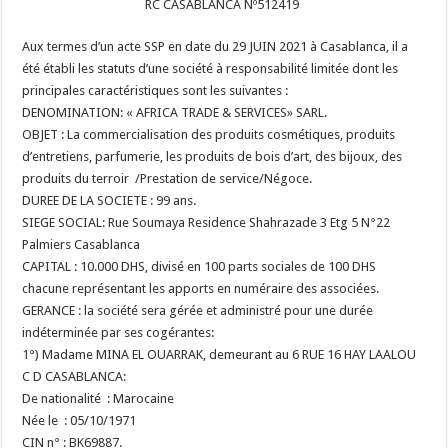
RC CASABLANCA Nº512419
Aux termes d’un acte SSP en date du 29 JUIN 2021 à Casablanca, il a
été établi les statuts d’une société à responsabilité limitée dont les
principales caractéristiques sont les suivantes :
DENOMINATION: « AFRICA TRADE & SERVICES» SARL.
OBJET : La commercialisation des produits cosmétiques, produits
d’entretiens, parfumerie, les produits de bois d’art, des bijoux, des
produits du terroir /Prestation de service/Négoce.
DUREE DE LA SOCIETE : 99 ans.
SIEGE SOCIAL: Rue Soumaya Residence Shahrazade 3 Etg 5 N°22
Palmiers Casablanca
CAPITAL : 10.000 DHS, divisé en 100 parts sociales de 100 DHS
chacune représentant les apports en numéraire des associées.
GERANCE : la société sera gérée et administré pour une durée
indéterminée par ses cogérantes:
1°) Madame MINA EL OUARRAK, demeurant au 6 RUE 16 HAY LAALOU
C D CASABLANCA:
De nationalité : Marocaine
Née le : 05/10/1971
CIN n° : BK69887.