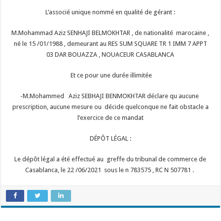
L’associé unique nommé en qualité de gérant :
M.Mohammad Aziz SENHAJI BELMOKHTAR , de nationalité marocaine ,
né le 15 /01/1988 , demeurant au RES SUM SQUARE TR 1 IMM 7 APPT
03 DAR BOUAZZA , NOUACEUR CASABLANCA
Et ce pour une durée illimitée
-M.Mohammed Aziz SEBHAJI BENMOKHTAR déclare qu aucune
prescription, aucune mesure ou décide quelconque ne fait obstacle a
l’exercice de ce mandat
DÉPÔT LÉGAL :
Le dépôt légal a été effectué au greffe du tribunal de commerce de
Casablanca, le 22 /06/2021 sous le n 783575 , RC N 507781 .