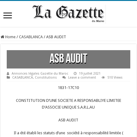
Home
/
CASABLANCA
/
ASB AUDIT
ASB AUDIT
Annonces légales Gazette du Maroc
19 juillet 2021
CASABLANCA
,
Constitutions
Leave a comment
510 Views
1831-17C10
CONSTITUTION D’UNE SOCIETE A RESPONSABLIYE LIMITEE
D’ASSOCIE UNIQUE S.A.R.L.AU
ASB AUDIT
Il a été établi les statuts d’une société à responsabilité limitée (