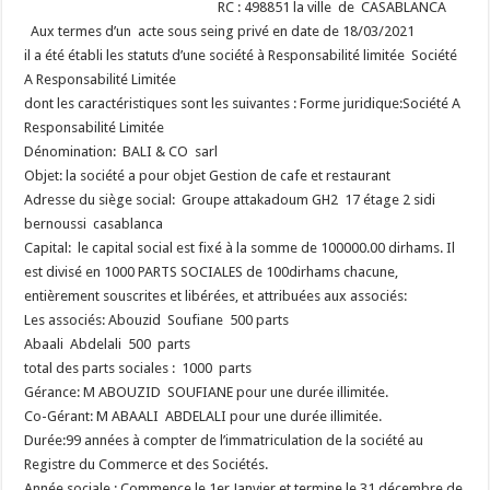
RC : 498851 la ville de CASABLANCA
Aux termes d’un acte sous seing privé en date de 18/03/2021
il a été établi les statuts d’une société à Responsabilité limitée Société
A Responsabilité Limitée
dont les caractéristiques sont les suivantes :
Forme juridique:Société A
Responsabilité Limitée
Dénomination: BALI & CO sarl
Objet: la société a pour objet Gestion de cafe et restaurant
Adresse du siège social: Groupe attakadoum GH2 17 étage 2 sidi
bernoussi casablanca
Capital: le capital social est fixé à la somme de 100000.00 dirhams. Il
est divisé en 1000 PARTS SOCIALES de 100dirhams chacune,
entièrement souscrites et libérées, et attribuées aux associés:
Les associés: Abouzid Soufiane 500 parts
Abaali Abdelali 500 parts
total des parts sociales : 1000 parts
Gérance: M ABOUZID SOUFIANE pour une durée illimitée.
Co-Gérant: M ABAALI ABDELALI pour une durée illimitée.
Durée:99 années à compter de l’immatriculation de la société au
Registre du Commerce et des Sociétés.
Année sociale : Commence le 1er Janvier et termine le 31 décembre de