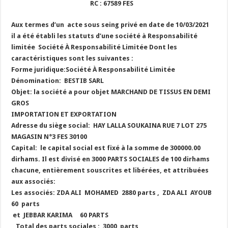
RC : 67589 FES
Aux termes d’un acte sous seing privé en date de 10/03/2021
il a été établi les statuts d’une société à Responsabilité
limitée Société À Responsabilité Limitée Dont
les
caractéristiques sont les suivantes :
Forme juridique:Société À Responsabilité Limitée
Dénomination: BESTIB SARL
Objet: la société a pour objet MARCHAND DE TISSUS EN DEMI
GROS
IMPORTATION ET EXPORTATION
Adresse du siège social: HAY LALLA SOUKAINA RUE 7 LOT 275
MAGASIN N°3 FES 30100
Capital: le capital social est fixé à la somme de 300000.00
dirhams. Il est divisé en 3000 PARTS SOCIALES de 100 dirhams
chacune, entièrement souscrites et libérées, et attribuées
aux associés:
Les associés: ZDA ALI MOHAMED 2880 parts , ZDA ALI AYOUB
60 parts
et JEBBAR KARIMA 60 PARTS
Total des parts sociales : 3000 parts