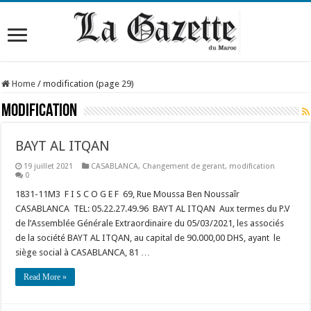
Home
/
modification (page 29)
modification
BAYT AL ITQAN
19 juillet 2021
CASABLANCA
,
Changement de gerant
,
modification
0
1831-11M3 F I S C O G E F 69, Rue Moussa Ben Noussaîr
CASABLANCA TEL: 05.22.27.49.96 BAYT AL ITQAN Aux termes du P.V
de l’Assemblée Générale Extraordinaire du 05/03/2021, les associés
de la société BAYT AL ITQAN, au capital de 90.000,00 DHS, ayant le
siège social à CASABLANCA, 81 …
Read More »