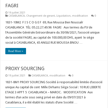
FAGRI
19 juillet 2021
CASABLANCA
,
Changement de gerant
,
Liquidation
,
modification
0
1831-10M2 F I S C O G E F 69, Rue Moussa Ben Noussaîr
CASABLANCA TÉL: 05.22.27.49.96 FAGRI Aux termes du P.V de
l’Assemblée Générale Extraordinaire du 30/06/2021, l’associé unique
de la société FAGRI, au capital de 100.000,00 DHS, ayant le siège
social à CASABLANCA, 45 ANGLE RUE MOUSSA BNOU …
Read More »
PROXY SOURCING
19 juillet 2021
CASABLANCA
,
modification
0
1831-8M1 PROXY SOURCING Société à responsabilité limitée d’associé
unique Au capital de cent Mille Dirhams Siège Social : 10 RUE LIBERTE
ETAGE 3 APPT 5 CASABLANCA – MAROC. MODIFICATION Aux
termes d’un acte sous seing privé en date du 09/07/2021 à
Casablanca, il a été établi les statuts d’une Société …