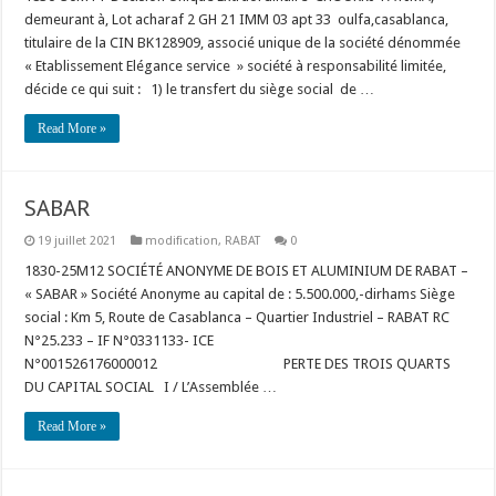
demeurant à, Lot acharaf 2 GH 21 IMM 03 apt 33 oulfa,casablanca,
titulaire de la CIN BK128909, associé unique de la société dénommée
« Etablissement Elégance service » société à responsabilité limitée,
décide ce qui suit : 1) le transfert du siège social de …
Read More »
SABAR
19 juillet 2021
modification
,
RABAT
0
1830-25M12 SOCIÉTÉ ANONYME DE BOIS ET ALUMINIUM DE RABAT –
« SABAR » Société Anonyme au capital de : 5.500.000,-dirhams Siège
social : Km 5, Route de Casablanca – Quartier Industriel – RABAT RC
N°25.233 – IF N°0331133- ICE
N°001526176000012 PERTE DES TROIS QUARTS
DU CAPITAL SOCIAL I / L’Assemblée …
Read More »