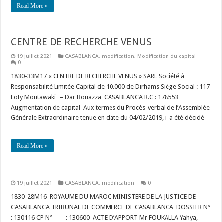
Read More »
CENTRE DE RECHERCHE VENUS
19 juillet 2021
CASABLANCA
,
modification
,
Modification du capital
0
1830-33M17 « CENTRE DE RECHERCHE VENUS » SARL Société à
Responsabilité Limitée Capital de 10.000 de Dirhams Siège Social : 117
Loty Moutawakil – Dar Bouazza CASABLANCA R.C : 178553
Augmentation de capital Aux termes du Procès-verbal de l’Assemblée
Générale Extraordinaire tenue en date du 04/02/2019, il a été décidé
…
Read More »
19 juillet 2021
CASABLANCA
,
modification
0
1830-28M16 ROYAUME DU MAROC MINISTERE DE LA JUSTICE DE
CASABLANCA TRIBUNAL DE COMMERCE DE CASABLANCA DOSSIER N°
: 130116 CP N° : 130600 ACTE D’APPORT Mr FOUKALLA Yahya,