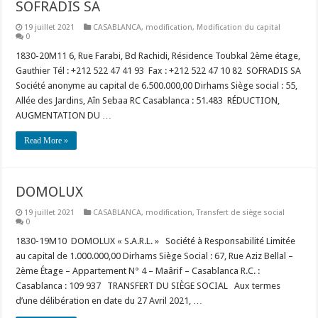
SOFRADIS SA
19 juillet 2021
CASABLANCA
,
modification
,
Modification du capital
0
1830-20M11 6, Rue Farabi, Bd Rachidi, Résidence Toubkal 2ème étage,
Gauthier Tél : +212 522 47 41 93 Fax : +212 522 47 10 82 SOFRADIS SA
Société anonyme au capital de 6.500.000,00 Dirhams Siège social : 55,
Allée des Jardins, Aîn Sebaa RC Casablanca : 51.483 RÉDUCTION,
AUGMENTATION DU …
Read More »
DOMOLUX
19 juillet 2021
CASABLANCA
,
modification
,
Transfert de siège social
0
1830-19M10 DOMOLUX « S.A.R.L. » Société à Responsabilité Limitée
au capital de 1.000.000,00 Dirhams Siège Social : 67, Rue Aziz Bellal –
2ème Étage – Appartement N° 4 – Maârif – Casablanca R.C. :
Casablanca : 109 937 TRANSFERT DU SIÈGE SOCIAL Aux termes
d’une délibération en date du 27 Avril 2021, …