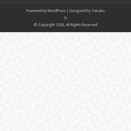
Powered by
WordPress
| Designed by
TieLabs
© Copyright 2026, All Rights Reserved