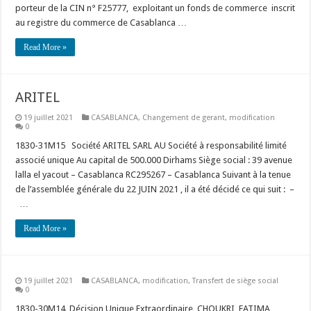
porteur de la CIN n° F25777, exploitant un fonds de commerce inscrit
au registre du commerce de Casablanca …
Read More »
ARITEL
19 juillet 2021
CASABLANCA
,
Changement de gerant
,
modification
0
1830-31M15 Société ARITEL SARL AU Société à responsabilité limité
associé unique Au capital de 500.000 Dirhams Siège social : 39 avenue
lalla el yacout – Casablanca RC295267 – Casablanca Suivant à la tenue
de l’assemblée générale du 22 JUIN 2021 , il a été décidé ce qui suit : –
…
Read More »
19 juillet 2021
CASABLANCA
,
modification
,
Transfert de siège social
0
1830-30M14 Décision Unique Extraordinaire CHOUKRI FATIMA,