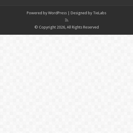
Powered by
WordPress
| Designed by
TieLabs
© Copyright 2026, All Rights Reserved