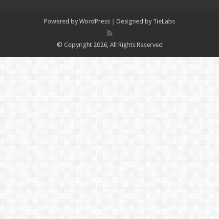
Powered by
WordPress
| Designed by
TieLabs
© Copyright 2026, All Rights Reserved