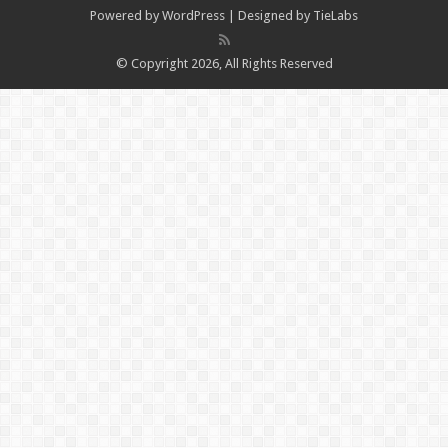
Powered by
WordPress
| Designed by
TieLabs
© Copyright 2026, All Rights Reserved