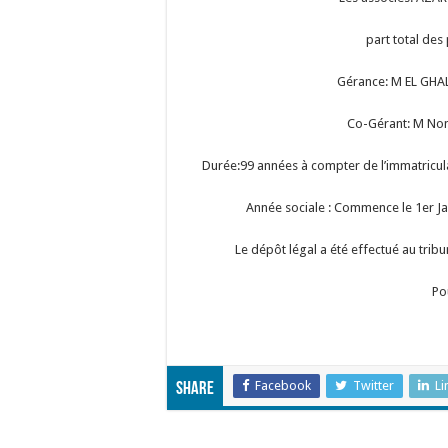
part total des
Gérance: M EL GHAL
Co-Gérant: M Nom
Durée:99 années à compter de l’immatricula
Année sociale : Commence le 1er Ja
Le dépôt légal a été effectué au trib
Po
Facebook
Twitter
Li
Share