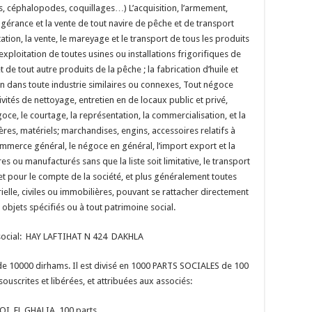
, céphalopodes, coquillages…) L’acquisition, l’armement,
 la gérance et la vente de tout navire de pêche et de transport
tation, la vente, le mareyage et le transport de tous les produits
t l’exploitation de toutes usines ou installations frigorifiques de
de tout autre produits de la pêche ; la fabrication d’huile et
ion dans toute industrie similaires ou connexes, Tout négoce
ivités de nettoyage, entretien en de locaux public et privé,
oce, le courtage, la représentation, la commercialisation, et la
ères, matériels; marchandises, engins, accessoires relatifs à
ommerce général, le négoce en général, l’import export et la
s ou manufacturés sans que la liste soit limitative, le transport
t pour le compte de la société, et plus généralement toutes
ielle, civiles ou immobilières, pouvant se rattacher directement
 objets spécifiés ou à tout patrimoine social.
social: HAY LAFTIHAT N 424 DAKHLA
e de 10000 dirhams. Il est divisé en 1000 PARTS SOCIALES de 100
uscrites et libérées, et attribuées aux associés:
 AZARQI EL GHALIA 100 parts