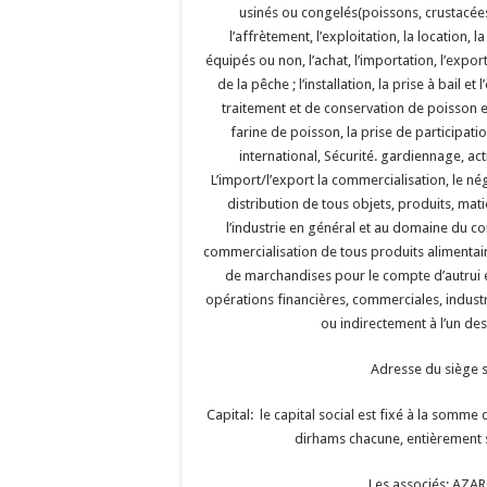
usinés ou congelés(poissons, crustacées
l’affrètement, l’exploitation, la location,
équipés ou non, l’achat, l’importation, l’expor
de la pêche ; l’installation, la prise à bail e
traitement et de conservation de poisson et 
farine de poisson, la prise de participat
international, Sécurité. gardiennage, act
L’import/l’export la commercialisation, le nég
distribution de tous objets, produits, mati
l’industrie en général et au domaine du c
commercialisation de tous produits alimentaire
de marchandises pour le compte d’autrui e
opérations financières, commerciales, industr
ou indirectement à l’un des
Adresse du siège 
Capital: le capital social est fixé à la somm
dirhams chacune, entièrement so
Les associés: