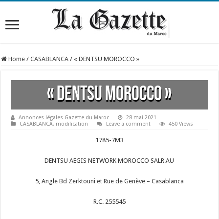
Home
/
CASABLANCA
/
« DENTSU MOROCCO »
« DENTSU MOROCCO »
Annonces légales Gazette du Maroc
28 mai 2021
CASABLANCA
,
modification
Leave a comment
450 Views
1785-7M3
DENTSU AEGIS NETWORK MOROCCO SALR.AU
5, Angle Bd Zerktouni et Rue de Genève – Casablanca
R.C. 255545