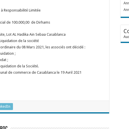
Ann
Ann
 à Responsabilité Limitée
ocial de 100.000,00 de Dirhams
C
site, Lot AL Hadika Ain Sebaa
Casablanca
Auc
Liquidation de la société
ordinaire du 08 Mars 2021, les associés ont décidé :
uidation ;
dat ;
iquidation de la Société.
ibunal de commerce de Casablanca le 19 Avril 2021
nkedIn