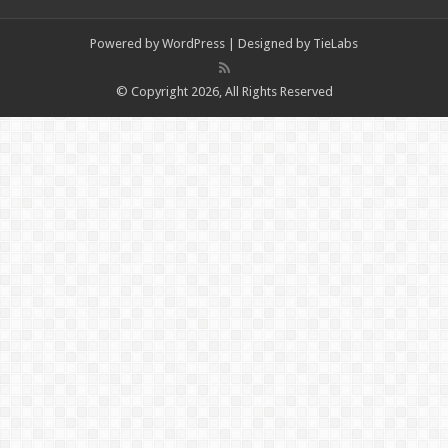
Powered by
WordPress
| Designed by
TieLabs
© Copyright 2026, All Rights Reserved