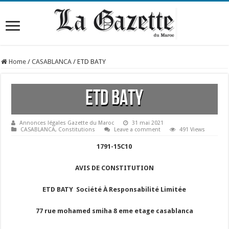
Home
/
CASABLANCA
/
ETD BATY
ETD BATY
Annonces légales Gazette du Maroc
31 mai 2021
CASABLANCA
,
Constitutions
Leave a comment
491 Views
1791-15C10
AVIS DE CONSTITUTION
ETD BATY Société À Responsabilité Limitée
77 rue mohamed smiha 8 eme etage casablanca