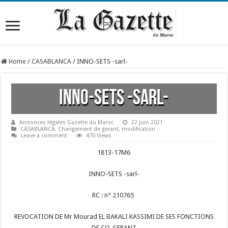
Home
/
CASABLANCA
/
INNO-SETS -sarl-
INNO-SETS -sarl-
Annonces légales Gazette du Maroc
22 juin 2021
CASABLANCA
,
Changement de gerant
,
modification
Leave a comment
470 Views
1813-17M6
INNO-SETS -sarl-
RC : n° 210765
REVOCATION DE Mr Mourad EL BAKALI KASSIMI DE SES FONCTIONS
DE CO-GERANT