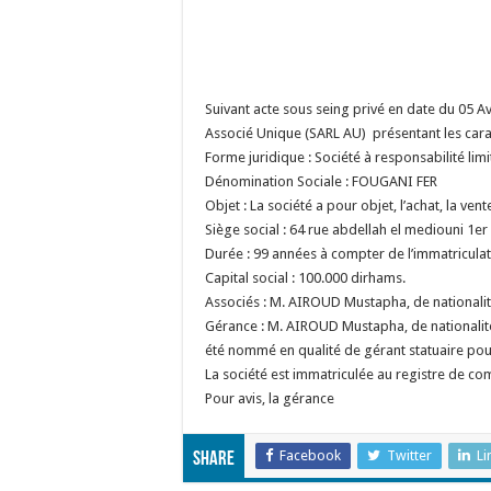
Suivant acte sous seing privé en date du 05 Avr
Associé Unique (SARL AU) présentant les carac
Forme juridique : Société à responsabilité lim
Dénomination Sociale : FOUGANI FER
Objet : La société a pour objet, l’achat, la ven
Siège social : 64 rue abdellah el mediouni 1
Durée : 99 années à compter de l’immatricula
Capital social : 100.000 dirhams.
Associés : M. AIROUD Mustapha, de nationali
Gérance : M. AIROUD Mustapha, de nationalit
été nommé en qualité de gérant statuaire pour
La société est immatriculée au registre de c
Pour avis, la gérance
Facebook
Twitter
Li
Share