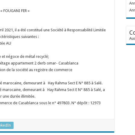
Ann
Ann
« FOUGANI FER »
il 2021, il a été constitué une Société à Responsabilité Limitée
C
téristiques suivantes :
Auc
itée AU
te et négoce de métal recyclé;
er étage appartement 2 derb omar- Casablanca
tion de la société au registre de commerce
té marocaine, demeurant à Hay Rahma Sect E N° 885 à Salé.
é marocaine, demeurant à Hay Rahma Sect E N° 885 à Salé, a
 une durée illimitée.
ommerce de Casablanca sous le n° 497803. N° dépôt : 12973
nkedIn