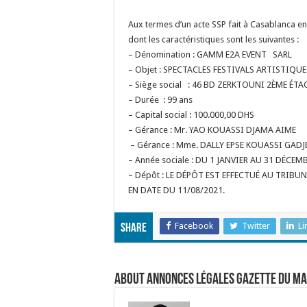
Aux termes d’un acte SSP fait à Casablanca en 
dont les caractéristiques sont les suivantes :
– Dénomination : GAMM E2A EVENT SARL
– Objet : SPECTACLES FESTIVALS ARTISTIQ
– Siège social : 46 BD ZERKTOUNI 2ÈME ÉT
– Durée : 99 ans
– Capital social : 100.000,00 DHS
– Gérance : Mr. YAO KOUASSI DJAMA AIME
– Gérance : Mme. DALLY EPSE KOUASSI GADJ
– Année sociale : DU 1 JANVIER AU 31 DÉCEM
– Dépôt : LE DÉPÔT EST EFFECTUÉ AU TRI
EN DATE DU 11/08/2021.
Facebook
Twitter
Li
Share
About Annonces légales Gazette du M