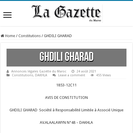
Home
/
Constitutions
/
GHDILI GHARAD
GHDILI GHARAD
Annonces légales Gazette du Maroc
24 août 2021
Constitutions
,
DAKHLA
Leave a comment
455 Views
1853-12C11
AVIS DE CONSTITUTION
GHDILI GHARAD
Société à Responsabilité Limitée à Associé Unique
AV.ALAALAWYN N°48 – DAKHLA