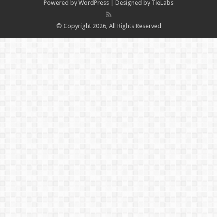
Powered by
WordPress
| Designed by
TieLabs
© Copyright 2026, All Rights Reserved