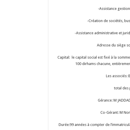
-Assistance gestion
-Création de sociétés, busi
-Assistance administrative et jur
Adresse du siège s
Capital: le capital social est fixé à la so
100 dirhams chacune, entièrement 
Les associés
total des
Gérance: M JADDADY
Co-Gérant: M Nom
Durée:99 années à compter de l’immatricula