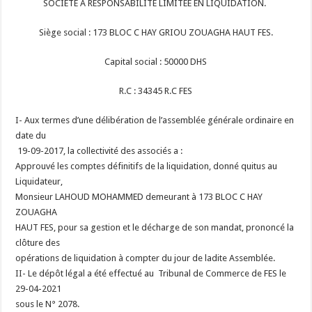
SOCIETE A RESPONSABILITE LIMITEE EN LIQUIDATION.
Siège social : 173 BLOC C HAY GRIOU ZOUAGHA HAUT FES.
Capital social : 50000 DHS
R.C : 34345 R.C FES
I- Aux termes d’une délibération de l’assemblée générale ordinaire en
date du
19-09-2017, la collectivité des associés a :
Approuvé les comptes définitifs de la liquidation, donné quitus au
Liquidateur,
Monsieur LAHOUD MOHAMMED demeurant à 173 BLOC C HAY
ZOUAGHA
HAUT FES, pour sa gestion et le décharge de son mandat, prononcé la
clôture des
opérations de liquidation à compter du jour de ladite Assemblée.
II- Le dépôt légal a été effectué au Tribunal de Commerce de FES le
29-04-2021
sous le N° 2078.