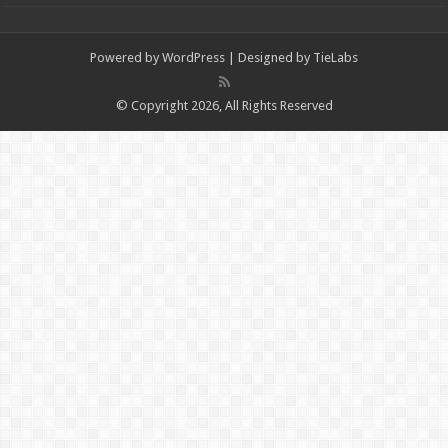
Powered by
WordPress
| Designed by
TieLabs
© Copyright 2026, All Rights Reserved