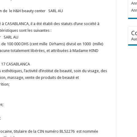
Ann
Ann
ion de le H&H beauty center SARL AU
 à CASABLANCA, il a été établi des statuts d’une société à
téristiques sont les suivantes :
C
er SARL AU
Auc
me de 100 000 DHS (cent mille Dirhams) divisé en 1000 (mille)
acune totalement libérées, et attribuées à Madame HIND
N° 17 CASABLANCA
sthétiques, l’activité d’institut de beauté, soin du visage, des
ation, massage, vente de produits de beauté et
ition;
re;
;
caine, titulaire de la CIN numéro BL52276 est nommée