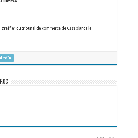
 illimitée.
du greffier du tribunal de commerce de Casablanca le
nkedIn
aroc