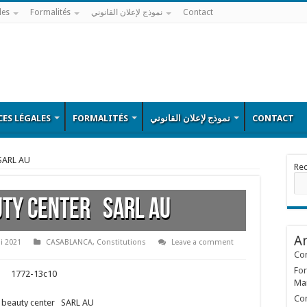
les
Formalités
نموذج لإعلان القانوني
Contact
ES LÉGALES
FORMALITÉS
نموذج لإعلان القانوني
CONTACT
SARL AU
Re
uty center SARL AU
Ar
i 2021
CASABLANCA
,
Constitutions
Leave a comment
Con
For
1772-13c10
Ma
Con
 beauty center SARL AU