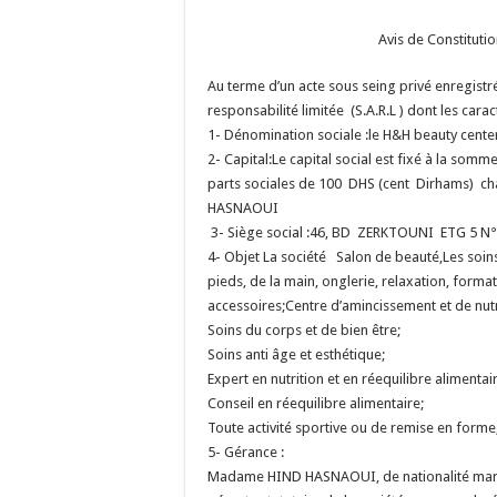
Avis de Constitut
Au terme d’un acte sous seing privé enregistré
responsabilité limitée (S.A.R.L ) dont les carac
1- Dénomination sociale :le H&H beauty cent
2- Capital:Le capital social est fixé à la som
parts sociales de 100 DHS (cent Dirhams) ch
HASNAOUI
3- Siège social :46, BD ZERKTOUNI ETG 5 
4- Objet La société Salon de beauté,Les soins e
pieds, de la main, onglerie, relaxation, form
accessoires;
Centre d’amincissement et de nutr
Soins du corps et de bien être;
Soins anti âge et esthétique;
Expert en nutrition et en réequilibre alimentai
Conseil en réequilibre alimentaire;
Toute activité sportive ou de remise en forme
5- Gérance :
Madame HIND HASNAOUI, de nationalité maro