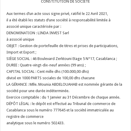
CONSTITUTION DE SOCIETE
Aux termes d’un acte sous signe privé, ratifié le 22 Avril 2021,
il a été établi les statuts d’une société à responsabilité limitée à
associé unique caractérisée par :
DENOMINATION : LINDA INVEST Sarl
à associé unique
OBJET : Gestion de portefeuille de titres et prises de participations,
Import et Export ;
SIÈGE SOCIAL : 46 Boulevard Zerktouni Etage 5 N°17, Casablanca ;
DUREE : Quatre-vingt-dix-neuf années (99 ans) ;
CAPITAL SOCIAL : Cent mille dhs (100.000,00 dhs)
divisé en 1000 PARTS sociales de 100,00 dhs chacune
LA GÉRANCE : Mlle. Mounia ABDELOUAHAB est nommée gérante de la
société pour une durée indéterminée.
Exercice comptable : du 1 Janvier au 31 Décembre de chaque année.
DÉPÔT LÉGAL : le dépôt est effectué au Tribunal de commerce de
Casablanca sous le numéro 777645 et la société immatriculée au
registre de commerce
analytique sous le numéro 502433.