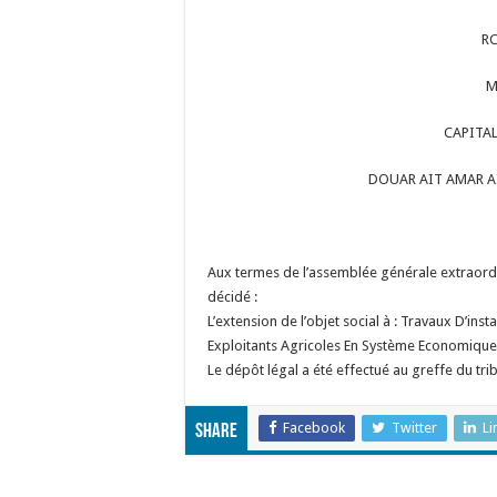
RC
M
CAPITAL
DOUAR AIT AMAR A
Aux termes de l’assemblée générale extraordin
décidé :
L’extension de l’objet social à : Travaux D’i
Exploitants Agricoles En Système Economique 
Le dépôt légal a été effectué au greffe du 
Facebook
Twitter
Li
Share