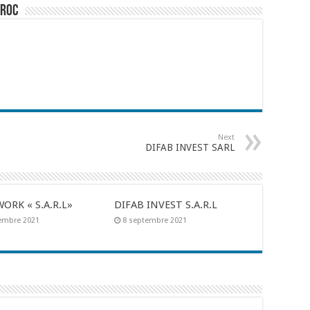
aroc
Next
DIFAB INVEST SARL
ORK « S.A.R.L»
DIFAB INVEST S.A.R.L
embre 2021
8 septembre 2021