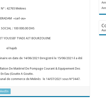
Ann
Ann
 N° : 42765 Meknes
ERADAM «sarl-au»
C
 SOCIAL : 100 000.00 DHS
Auc
IT YOUSSEF TYADI AIT BOURZOUINE
el hajeb
aire en date de 14/06/2021 Enregistré le 15/06/2021 il a été
nstallation De Matériel De Pompage Courant & Equipement Des
En Eau (Goutte A Goutte.
tribunal de commerce de Meknès le 14/07/2021 sous N°3447.
nkedIn