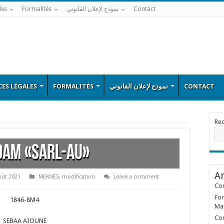
les
Formalités
نموذج لإعلان القانوني
Contact
ES LÉGALES
FORMALITÉS
نموذج لإعلان القانوني
CONTACT
Re
AM «sarl-au»
Ar
oût 2021
MEKNÈS
,
modification
Leave a comment
Con
For
1846-8M4
Ma
Con
SEBAA AIOUNE