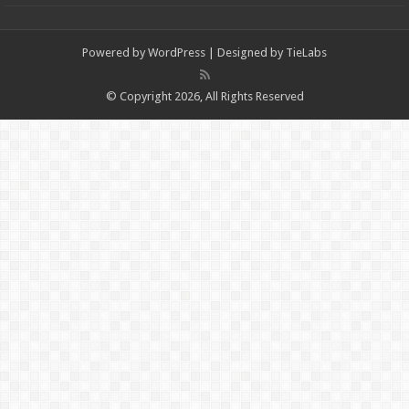
Powered by
WordPress
| Designed by
TieLabs
© Copyright 2026, All Rights Reserved