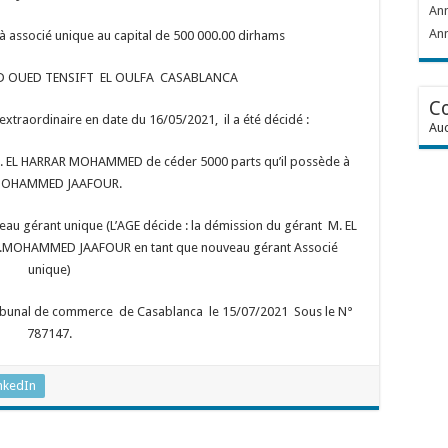
Ann
Ann
 à associé unique au capital de 500 000.00 dirhams
4 BD OUED TENSIFT EL OULFA CASABLANCA
C
extraordinaire en date du 16/05/2021, il a été décidé :
Auc
 (M. EL HARRAR MOHAMMED de céder 5000 parts qu’il possède à
OHAMMED JAAFOUR.
au gérant unique (L’AGE décide : la démission du gérant M. EL
MOHAMMED JAAFOUR en tant que nouveau gérant Associé
unique)
 tribunal de commerce de Casablanca le 15/07/2021 Sous le N°
787147.
nkedIn