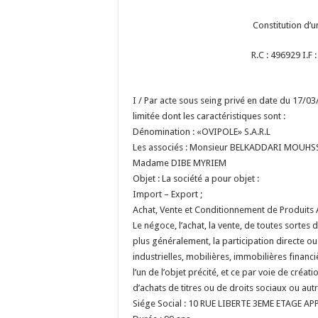
Constitution d’u
R.C : 496929
I.F
I / Par acte sous seing privé en date du 17/03/2
limitée dont les caractéristiques sont :
Dénomination :
«OVIPOLE» S.A.R.L
Les associés : Monsieur BELKADDARI MOUH
Madame DIBE MYRIEM
Objet : La société a pour objet :
Import – Export ;
Achat, Vente et Conditionnement de Produits A
Le négoce, l’achat, la vente, de tou
plus généralement, la participation directe o
industrielles, mobilières, immobilières finan
l’un de l’objet précité, et ce par voie de créat
d’achats de titres ou de droits sociaux ou aut
Siége Social : 10 RUE LIBERTE 3EME ETAGE