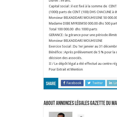
Durée : 99 ans.
Capital social : il est fixé à la somme de CE
(1000) parts de CENT (100) DHS CHACUNE à été 
Monsieur BELKADDARI MOUHSSINE 50 000.00 
Madame DIBE MYRIEM50 000.00 dhs 500 par
Total 100 000.00 dhs 1000 parts
GERANCE : la gérance pour une période illimit
Monsieur BELKADDARI MOUH
Exercice Social : Du 1er janvier au 31 décembr
Bénéfice : Après prélèvement de 5 % pour la co
décision des associés.
II / Le dépôt légal a été effectué au cen
Pour Extrait et Mention
Facebook
Twitter
Li
Share
About Annonces légales Gazette du M