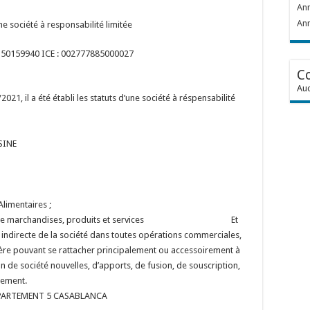
Ann
Ann
ne société à responsabilité limitée
 : 50159940
ICE : 002777885000027
C
Auc
021, il a été établi les statuts d’une société à réspensabilité
SSINE
limentaires ;
tes sortes de marchandises, produits et services
Et
u indirecte de la société dans toutes opérations commerciales,
cière pouvant se rattacher principalement ou accessoirement à
ion de société nouvelles, d’apports, de fusion, de souscription,
rement.
 APPARTEMENT 5 CASABLANCA