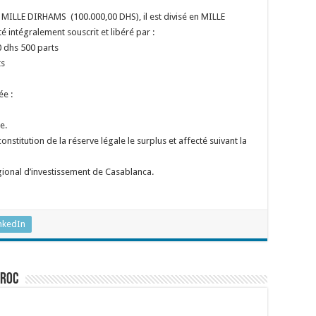
NT MILLE DIRHAMS (100.000,00 DHS), il est divisé en MILLE
intégralement souscrit et libéré par :
dhs 500 parts
ts
ée :
SSINE
e.
nstitution de la réserve légale le surplus et affecté suivant la
tre régional d’investissement de Casablanca.
nkedIn
aroc