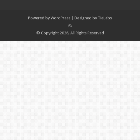
Powered by
WordPress
| Designed by
TieLabs
© Copyright 2026, All Rights Reserved