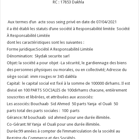
RC : 17853 Dakhla
Aux termes d’un acte sous seing privé en date de 07/04/2021
il a été établi les statuts d’une société à Responsabilité limitée Société
À Responsabilité Limitée
dont les caractéristiques sont les suivantes :
Forme juridique:Société A Responsabilité Limitée
Dénomination: Skydak securite sarl
Objet: la société a pour objet -La sécurité, le gardiennage des biens
des personnes physiques ou morales, ou en collectivité;
Adresse du
siège social: imm rouges nr 345 dakhla
Capital: le capital social est fixé à la somme de 100000 dirhams. Il est
divisé en 100 PARTS SOCIALES de 100dirhams chacune, entièrement
souscrites et libérées, et attribuées aux associés:
Les associés: Bouchaab Sid Ahmed 50 parts
Yanja el Ouali 50
parts
total des parts sociales : 100 parts
Gérance: M bouchaab sid ahmed pour une durée illimitée.
Co-Gérant: M Yanja el Ouali pour une durée illimitée.
Durée:99 années à compter de l’immatriculation de la société au
Registre du Commerce et des Sociétés.