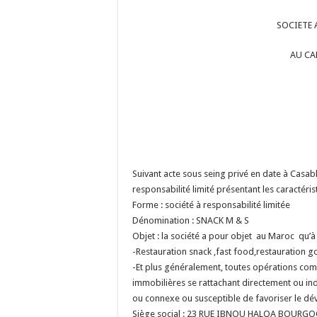
SOCIETE 
AU CA
Suivant acte sous seing privé en date à Casab
responsabilité limité présentant les caractéris
Forme : société à responsabilité limitée
Dénomination : SNACK M & S
Objet : la société a pour objet au Maroc qu’à 
-Restauration snack ,fast food,restauration g
-Et plus généralement, toutes opérations comm
immobilières se rattachant directement ou indi
ou connexe ou susceptible de favoriser le dé
Siège social : 23 RUE IBNOU HALQA BOUR