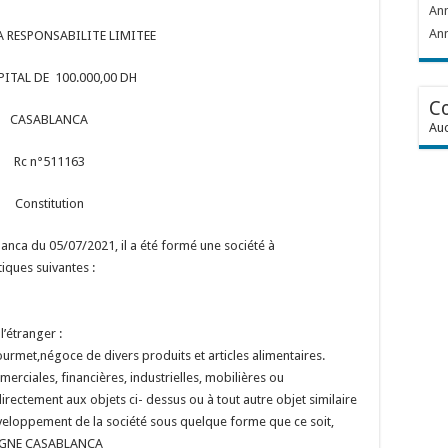
Ann
Ann
A RESPONSABILITE LIMITEE
PITAL DE 100.000,00 DH
C
CASABLANCA
Auc
Rc n°511163
Constitution
lanca du 05/07/2021, il a été formé une société à
tiques suivantes :
l’étranger :
ourmet,négoce de divers produits et articles alimentaires.
erciales, financières, industrielles, mobilières ou
rectement aux objets ci- dessus ou à tout autre objet similaire
veloppement de la société sous quelque forme que ce soit,
GOGNE CASABLANCA