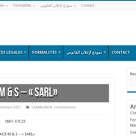
les
Formalités
نموذج لإعلان القانوني
Contact
ES LÉGALES
FORMALITÉS
نموذج لإعلان القانوني
CONTACT
Re
M & S – « SARL»
Ar
ptembre 2021
CASABLANCA
,
Constitutions
Con
For
1861-37C25
Ma
Con
ACK M & S – « SARL»