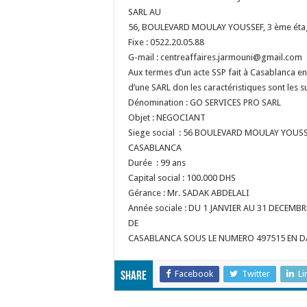
SARL AU
56, BOULEVARD MOULAY YOUSSEF, 3 ème étag
Fixe : 0522.20.05.88
G-mail : centreaffaires.jarmouni@gmail.com
Aux termes d’un acte SSP fait à Casablanca en 
d’une SARL don les caractéristiques sont les su
Dénomination : GO SERVICES PRO SARL
Objet : NEGOCIANT
Siege social : 56 BOULEVARD MOULAY YOUSS
CASABLANCA
Durée : 99 ans
Capital social : 100.000 DHS
Gérance : Mr. SADAK ABDELALI
Année sociale : DU 1 JANVIER AU 31 DECEM
DE
CASABLANCA SOUS LE NUMERO 497515 EN DA
Facebook
Twitter
Li
Share