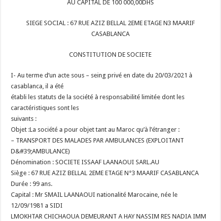
AU CAPITAL DE 100 000,00DHS
SIEGE SOCIAL : 67 RUE AZIZ BELLAL 2EME ETAGE N3 MAARIF
CASABLANCA
CONSTITUTION DE SOCIETE
I- Au terme d’un acte sous – seing privé en date du 20/03/2021 à
casablanca, il a été
établi les statuts de la société à responsabilité limitée dont les
caractéristiques sont les
suivants :
Objet :
La société a pour objet tant au Maroc qu’à l’étranger :
– TRANSPORT DES MALADES PAR AMBULANCES (EXPLOITANT
D&#39;AMBULANCE)
Dénomination : SOCIETE ISSAAF LAANAOUI SARL.AU
Siège : 67 RUE AZIZ BELLAL 2EME ETAGE N°3 MAARIF CASABLANCA
Durée : 99 ans.
Capital : Mr SMAIL LAANAOUI nationalité Marocaine, née le
12/09/1981 a SIDI
LMOKHTAR CHICHAOUA DEMEURANT A HAY NASSIM RES NADIA IMM