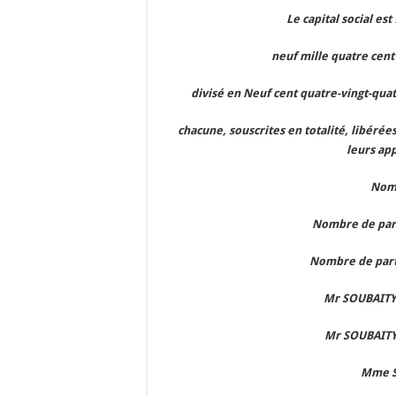
Le capital social es
neuf mille quatre cen
divisé en Neuf cent quatre-vingt-quat
chacune, souscrites en totalité, libérée
leurs app
Nom 
Nombre de parts
Nombre de parts 
Mr SOUBAITY 
Mr SOUBAITY 
Mme S