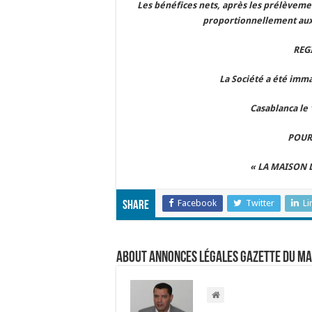
Les bénéfices nets, après les prélèvement
proportionnellement aux
REG
La Société a été imm
Casablanca le 
POUR
« LA MAISON 
Facebook
Twitter
Li
Share
About Annonces légales Gazette du M