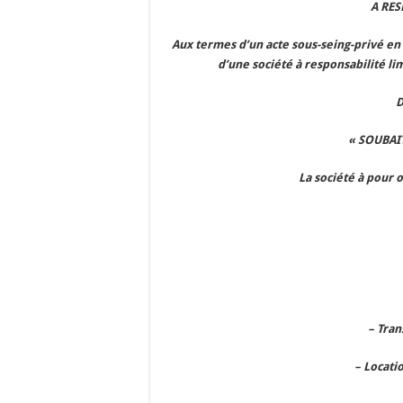
A RES
Aux termes d’un acte sous-seing-privé en d
d’une société à responsabilité lim
D
« SOUBAI
La société à pour o
– Tra
– Locati