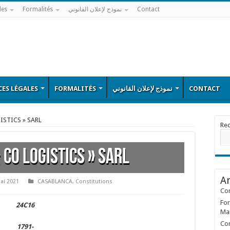
les
Formalités
نموذج لإعلان القانوني
Contact
ES LÉGALES
FORMALITÉS
نموذج لإعلان القانوني
CONTACT
ISTICS » SARL
Re
 CO LOGISTICS » SARL
Ar
ai 2021
CASABLANCA
,
Constitutions
Con
For
24C16
Ma
Con
1791-