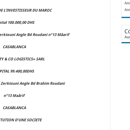
Ann
Ann
E L’INVESTISSEUR DU MAROC
ital 100.000,00 DHS
C
 Zerktouni Angle Bd Roudani n°13 Mâarif
Auc
CASABLANCA
Y & CO LOGISTICS» SARL
PITAL 99.400,00DHS
Bd Zerktouni Angle Bd Brahim Roudani
n°13 Maârif
CASABLANCA
TUTION D’UNE SOCIETE