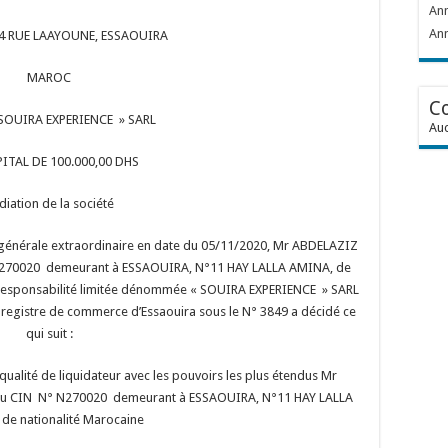
Ann
Ann
 N°44 RUE LAAYOUNE, ESSAOUIRA
MAROC
C
 SOUIRA EXPERIENCE » SARL
Auc
ITAL DE 100.000,00 DHS
diation de la société
 générale extraordinaire en date du 05/11/2020, Mr ABDELAZIZ
° N270020 demeurant à ESSAOUIRA, N°11 HAY LALLA AMINA, de
 a responsabilité limitée dénommée « SOUIRA EXPERIENCE » SARL
au registre de commerce d’Essaouira sous le N° 3849 a décidé ce
qui suit :
alité de liquidateur avec les pouvoirs les plus étendus Mr
e du CIN N° N270020 demeurant à ESSAOUIRA, N°11 HAY LALLA
de nationalité Marocaine