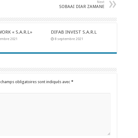
Next
SOBAAI DIAR ZAMANE
ORK « S.A.R.L»
DIFAB INVEST S.A.R.L
embre 2021
8 septembre 2021
 champs obligatoires sont indiqués avec
*