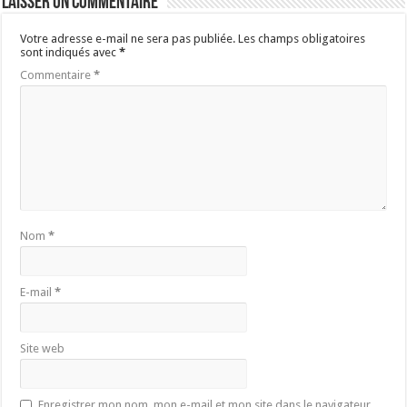
Laisser un commentaire
Votre adresse e-mail ne sera pas publiée.
Les champs obligatoires
sont indiqués avec
*
Commentaire
*
Nom
*
E-mail
*
Site web
Enregistrer mon nom, mon e-mail et mon site dans le navigateur