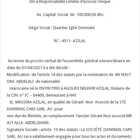
Sté à Responsabilité Limitée d’associe Unique
Au Capital Social de 100.000,00 dhs
Siège Social : Quartier Ighir Demnate
RC : 4511- AZILAL
Au terme du procès-verbal de l’assemblée général extraordinaire en
date du 01/04/2021 il a été décidé :
Modification de l’article 14 des statuts par la nomination de Mr N’AIT
DRA ABDELALI de nationalité
marocaine né le 09/09/1993 à AGOUDI NELKHIR AZILAL, titulaire de
la CIN n° IC – 84400, demeurant à HAY
EL MASSIRA AZILAL, en qualité de Gérant Non Associé de la STE
DAWIKHIL CARS SARL AU pour
une durrée illimitée, en remplacement l’ancien Gérant Non associé MR
AIT ALLA ABDELGHANI.
Signature Sociale : article 15 des statuts : La SOCIÉTÉ DAWIKHIL CARS
SARL AU sera valablement
engagée pour tous les actes et documents