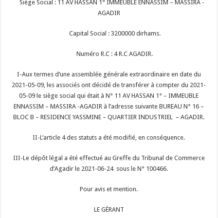
Siège Social : 11 AV HASSAN 1° IMMEUBLE ENNASSIM – MASSIRA -
AGADIR
Capital Social : 3200000 dirhams.
Numéro R.C : 4 R.C AGADIR.
I-Aux termes d’une assemblée générale extraordinaire en date du
2021-05-09, les associés ont décidé de transférer à compter du 2021-
05-09 le siège social qui était à N° 11 AV HASSAN 1° – IMMEUBLE
ENNASSIM – MASSIRA -AGADIR à l’adresse suivante BUREAU N° 16 –
BLOC B – RESIDENCE YASSMINE – QUARTIER INDUSTRIEL – AGADIR.
II-L’article 4 des statuts a été modifié, en conséquence.
III-Le dépôt légal a été effectué au Greffe du Tribunal de Commerce
d’Agadir le 2021-06-24 sous le N° 100466.
Pour avis et mention.
LE GÉRANT