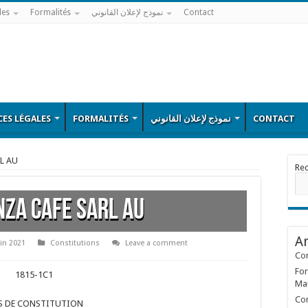
les
Formalités
نموذج لإعلان القانوني
Contact
ES LÉGALES
FORMALITÉS
نموذج لإعلان القانوني
CONTACT
L AU
Re
NZA CAFE SARL AU
Ar
uin 2021
Constitutions
Leave a comment
Con
For
1815-1C1
Ma
Con
S DE CONSTITUTION