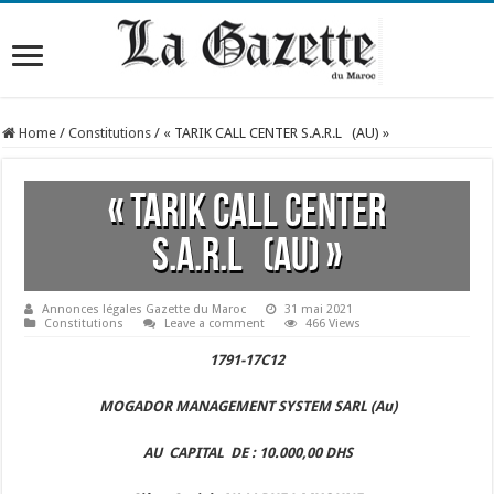
Home
/
Constitutions
/
« TARIK CALL CENTER S.A.R.L (AU) »
« TARIK CALL CENTER
S.A.R.L (AU) »
Annonces légales Gazette du Maroc
31 mai 2021
Constitutions
Leave a comment
466 Views
1791-17C12
MOGADOR MANAGEMENT SYSTEM SARL
(Au)
AU CAPITAL DE : 10.000,00 DHS