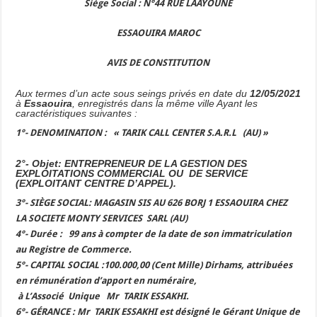
Siège Social : N°44 RUE LAAYOUNE
ESSAOUIRA MAROC
AVIS DE CONSTITUTION
Aux termes d’un acte sous seings privés en date du
12/05/2021
à
Essaouira
, enregistrés dans la même ville Ayant les
caractéristiques suivantes
:
1°- DENOMINATION
:
« TARIK CALL CENTER S.A.R.L
(AU) »
2°- Objet:
ENTREPRENEUR DE LA GESTION DES
EXPLOITATIONS COMMERCIAL OU DE SERVICE
(EXPLOITANT CENTRE D’APPEL).
3°- SIÈGE SOCIAL
: MAGASIN SIS AU 626 BORJ 1 ESSAOUIRA CHEZ
LA SOCIETE MONTY SERVICES SARL (AU)
4°- Durée
: 99 ans à compter de la date de son immatriculation
au Registre de Commerce.
5°- CAPITAL SOCIAL
:
100.000,00 (Cent Mille) Dirhams
, attribuées
en rémunération d’apport en numéraire,
à L’Associé Unique
Mr
TARIK ESSAKHI
.
6°- GÉRANCE :
Mr
TARIK ESSAKHI est désigné le Gérant Unique de