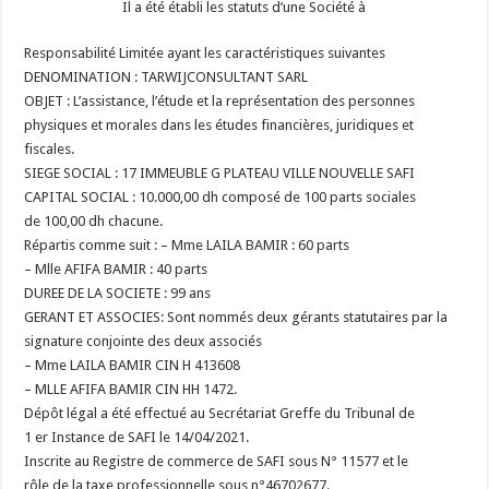
Il a été établi les statuts d’une Société à
Responsabilité Limitée ayant les caractéristiques suivantes
DENOMINATION : TARWIJCONSULTANT SARL
OBJET : L’assistance, l’étude et la représentation des personnes
physiques et morales dans les études financières, juridiques et
fiscales.
SIEGE SOCIAL : 17 IMMEUBLE G PLATEAU VILLE NOUVELLE SAFI
CAPITAL SOCIAL : 10.000,00 dh composé de 100 parts sociales
de 100,00 dh chacune.
Répartis comme suit : – Mme LAILA BAMIR : 60 parts
– Mlle AFIFA BAMIR : 40 parts
DUREE DE LA SOCIETE : 99 ans
GERANT ET ASSOCIES: Sont nommés deux gérants statutaires par la
signature conjointe des deux associés
– Mme LAILA BAMIR CIN H 413608
– MLLE AFIFA BAMIR CIN HH 1472.
Dépôt légal a été effectué au Secrétariat Greffe du Tribunal de
1 er Instance de SAFI le 14/04/2021.
Inscrite au Registre de commerce de SAFI sous N° 11577 et le
rôle de la taxe professionnelle sous n°46702677.