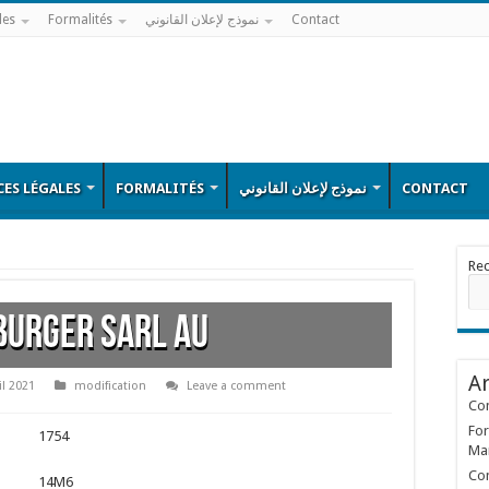
les
Formalités
نموذج لإعلان القانوني
Contact
ES LÉGALES
FORMALITÉS
نموذج لإعلان القانوني
CONTACT
Re
BURGER SARL AU
Ar
il 2021
modification
Leave a comment
Con
For
1754
Ma
Con
14M6