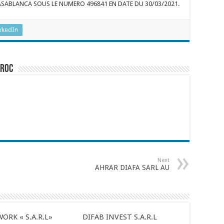
SABLANCA SOUS LE NUMERO 496841 EN DATE DU 30/03/2021.
nkedIn
aroc
Next
AHRAR DIAFA SARL AU
ORK « S.A.R.L»
DIFAB INVEST S.A.R.L