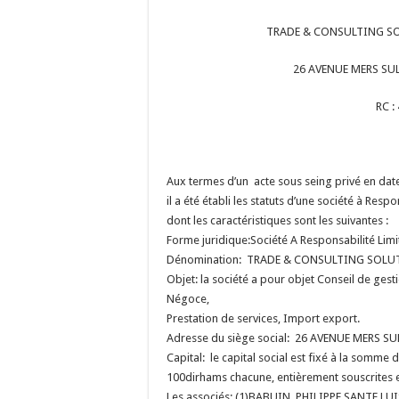
TRADE & CONSULTING SOL
26 AVENUE MERS SU
RC 
Aux termes d’un acte sous seing privé en da
il a été établi les statuts d’une société à Resp
dont les caractéristiques sont les suivantes :
Forme juridique:Société A Responsabilité Limi
Dénomination: TRADE & CONSULTING SOLU
Objet: la société a pour objet Conseil de gesti
Négoce,
Prestation de services, Import export.
Adresse du siège social: 26 AVENUE MERS 
Capital: le capital social est fixé à la somme
100dirhams chacune, entièrement souscrites et
Les associés: (1)BABUIN PHILIPPE SANTE LUI