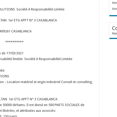
Ann
Ann
UTIONS Société A Responsabilité Limitée
LTAN 1er ETG APPT N° 3 CASABLANCA
C
: 499261 CASABLANCA
Auc
**********
te de 17/03/2021
onsabilité limitée Société A Responsabilité Limitée
tée
TIONS
on – Location matériel et engin industriel Conseil et consulting,
SULTAN 1er ETG APPT N° 3 CASABLANCA
 de 50000 dirhams. Il est divisé en 500 PARTS SOCIALES de
 libérées, et attribuées aux associés:
S 250 parts