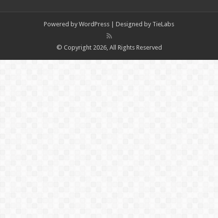
Powered by
WordPress
| Designed by
TieLabs
© Copyright 2026, All Rights Reserved